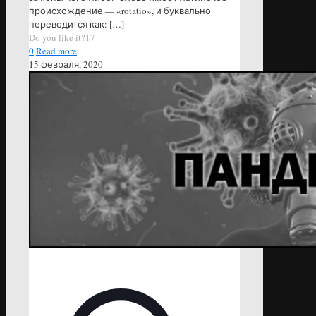
происхождение — «rotatio», и буквально
переводится как:
[…]
Do you like it?
17
0
Read more
15 февраля, 2020