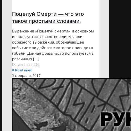
Поцелуй Смерти — что это
такое простыми словами.
Выражение «Поцелуй смерти» в основном
используется в качестве идиомы или
образного выражения, обозначающее
событие или действие которое приведет к
гибели. Данная фраза часто используется в
различных
[…]
Do you like it?
29
0
Read more
3 февраля, 2017