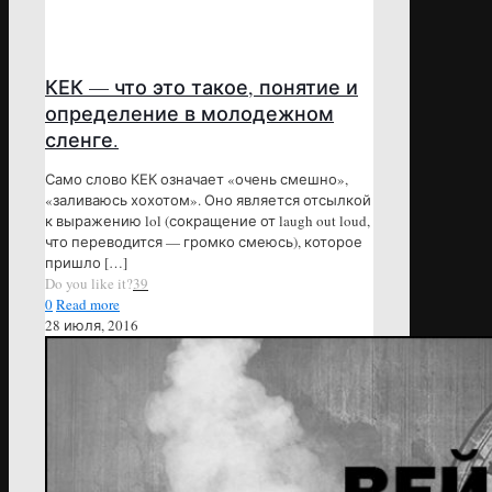
КЕК — что это такое, понятие и
определение в молодежном
сленге.
Само слово КЕК означает «очень смешно»,
«заливаюсь хохотом». Оно является отсылкой
к выражению lol (сокращение от laugh out loud,
что переводится — громко смеюсь), которое
пришло
[…]
Do you like it?
39
0
Read more
28 июля, 2016