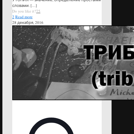
словами.
[…]
Do you like it?
75
2
Read more
28 декабря, 2016