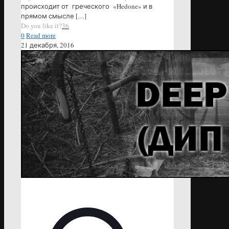
происходит от греческого «Hedone» и в
прямом смысле
[…]
Do you like it?
36
0
Read more
21 декабря, 2016