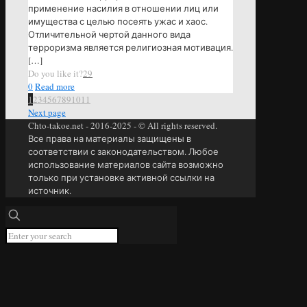
применение насилия в отношении лиц или
имущества с целью посеять ужас и хаос.
Отличительной чертой данного вида
терроризма является религиозная мотивация.
[…]
Do you like it?
29
0
Read more
1
2
3
4
5
6
7
8
9
10
11
Next page
Chto-takoe.net - 2016-2025 - © All rights reserved.
Все права на материалы защищены в
соответствии с законодательством. Любое
использование материалов сайта возможно
только при установке активной ссылки на
источник.