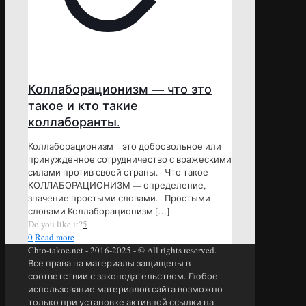
Коллаборационизм — что это
такое и кто такие
коллаборанты.
Коллаборационизм – это добровольное или
принужденное сотрудничество с вражескими
силами против своей страны. Что такое
КОЛЛАБОРАЦИОНИЗМ — определение,
значение простыми словами. Простыми
словами Коллаборационизм
[…]
Do you like it?
5
0
Read more
Chto-takoe.net - 2016-2025 - © All rights reserved.
Все права на материалы защищены в
соответствии с законодательством. Любое
использование материалов сайта возможно
только при установке активной ссылки на