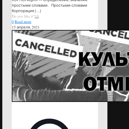
простыми словами. Простыми словами
Корпорация
[…]
Do you like it?
10
0
Read more
15 апреля, 2021