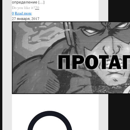
определение
[…]
Do you like it?
20
0
Read more
27 января, 2017