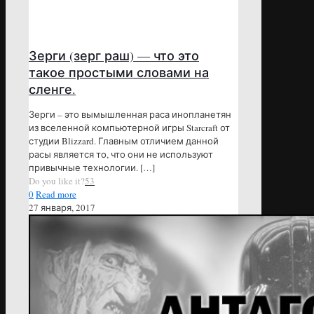
Зерги (зерг раш) — что это
такое простыми словами на
сленге.
Зерги – это вымышленная раса инопланетян
из вселенной компьютерной игры Starcraft от
студии Blizzard. Главным отличием данной
расы является то, что они не используют
привычные технологии.
[…]
Do you like it?
53
0
Read more
27 января, 2017