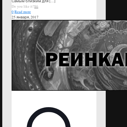
Самым близким для
[…]
Do you like it?
86
0
Read more
25 января, 2017